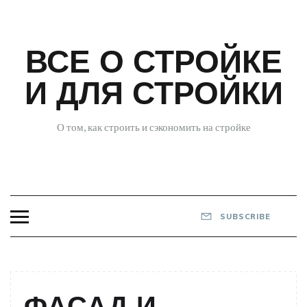
Skip
to
content
ВСЕ О СТРОЙКЕ
И ДЛЯ СТРОЙКИ
О том, как строить и сэкономить на стройке
SUBSCRIBE
ФАСАД И