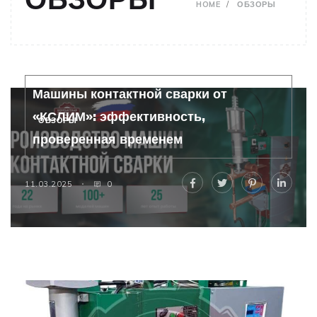
HOME
ОБЗОРЫ
Машины контактной сварки от
«КСЛИМ»: эффективность,
ОБЗОРЫ
проверенная временем
11.03.2025
0