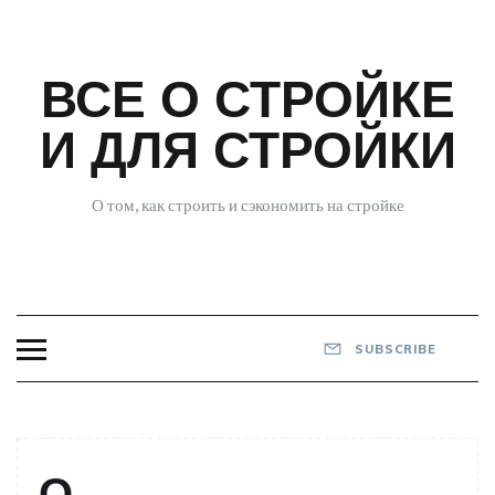
Skip
to
content
ВСЕ О СТРОЙКЕ
И ДЛЯ СТРОЙКИ
О том, как строить и сэкономить на стройке
SUBSCRIBE
О