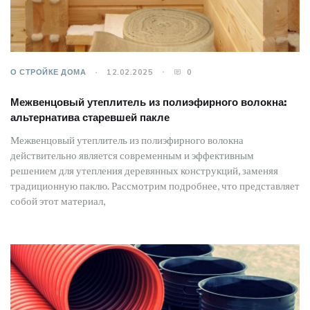
О СТРОЙКЕ ДОМА
12.02.2025
0
Межвенцовый утеплитель из полиэфирного волокна:
альтернатива старевшей пакле
Межвенцовый утеплитель из полиэфирного волокна
действительно является современным и эффективным
решением для утепления деревянных конструкций, заменяя
традиционную паклю. Рассмотрим подробнее, что представляет
собой этот материал,